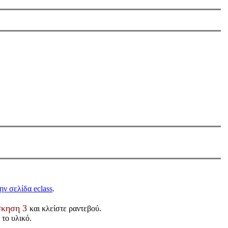
ην σελίδα eclass
.
σκηση 3
και κλείστε ραντεβού.
 το υλικό.