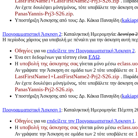
LastFirstName1+LastFirstName2-Prj3-S26.zip
. Παράδ
Αν έχετε δουλέψει μόνη/μόνος, τότε υποβάλετε την άσκηση σα
PanasYannis-Prj3-S26.zip
.
kakiap
Υποστήριξη Άσκησης από τους: Δρ. Κάκια Παναγίδη (
Προγραμματιστική Άσκηση 2
: Καταληκτική Ημερομηνία:
Δευτέρα 2
Η περίοδος χάριτος για υποβολή με πέναλτι για την άσκηση αυτή περι
Οδηγίες
για να
επιδείξετε την Προγραμματιστική Άσκηση 2
.
ΕΔΩ
Ένα σετ δεδομένων για τέστινγ είναι
.
υποβολή της άσκησης σας
eclass.uo
Η
γίνεται μόνο μέσω
1
Αν γράψατε την Άσκηση σε ομάδα των 2 τότε υποβάλετε σε
LastFirstName1+LastFirstName2-Prj2-S26.zip
. Παράδ
Αν έχετε δουλέψει μόνη/μόνος, τότε υποβάλετε την άσκηση σα
PanasYannis-Prj2-S26.zip
.
kakiap
Υποστήριξη Άσκησης από τους: Δρ. Κάκια Παναγίδη (
Προγραμματιστική Άσκηση 1
: Καταληκτική Ημερομηνία: Πέμπτη 2
Οδηγίες
για να
επιδείξετε την Προγραμματιστική Άσκηση 1
.
υποβολή της άσκησης σας
eclass.uo
Η
γίνεται μόνο μέσω
1
Αν γράψατε την Άσκηση σε ομάδα των 2 τότε υποβάλετε σε