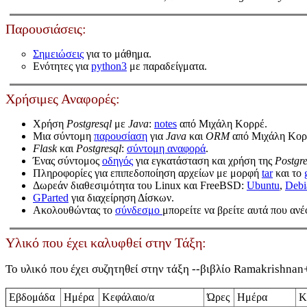
Παρουσιάσεις:
Σημειώσεις
για το μάθημα.
Ενότητες για
python3
με παραδείγματα.
Χρήσιμες Αναφορές:
Χρήση
Postgresql
με
Java
:
notes
από Μιχάλη Κορρέ.
Μια σύντομη
παρουσίαση
για
Java
και
ORM
από Μιχάλη Κορ
Flask
και
Postgresql
:
σύντομη αναφορά
.
Ένας σύντομος
οδηγός
για εγκατάσταση και χρήση της
Postgr
Πληροφορίες για επιπεδοποίηση αρχείων με μορφή
tar
και το
Δωρεάν διαθεσιμότητα του Linux και FreeBSD:
Ubuntu
,
Debi
GParted
για διαχείρηση Δίσκων.
Ακολουθώντας το
σύνδεσμο
μπορείτε να βρείτε αυτά που αν
Υλικό που έχει καλυφθεί στην Τάξη:
Το υλικό που έχει συζητηθεί στην τάξη --βιβλίο Ramakrishnan
Εβδομάδα
Ημέρα
Κεφάλαιο/α
Ώρες
Ημέρα
Κ