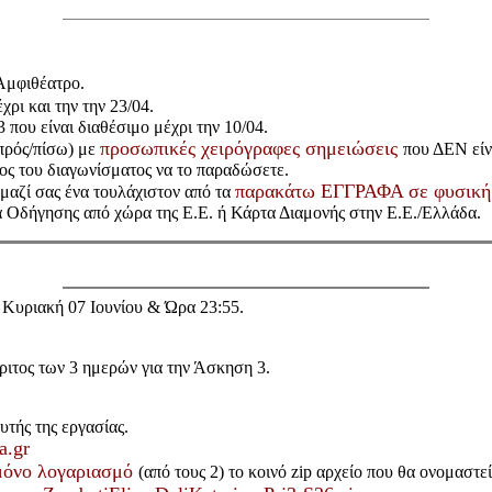
Αμφιθέατρο.
χρι και την την 23/04.
 που είναι διαθέσιμο μέχρι την 10/04.
προσωπικές χειρόγραφες σημειώσεις
πρός/πίσω) με
που ΔΕΝ είν
λος του διαγωνίσματος να το παραδώσετε.
παρακάτω ΕΓΓΡΑΦΑ σε φυσική
ε μαζί σας ένα τουλάχιστον από τα
ια Οδήγησης από χώρα της Ε.Ε. ή Κάρτα Διαμονής στην Ε.Ε./Ελλάδα.
Κυριακή 07 Ιουνίου & Ώρα 23:55.
ριτος των 3 ημερών για την Άσκηση 3.
υτής της εργασίας.
a.gr
μόνο λογαριασμό
(από τους 2) το κοινό zip αρχείο που θα ονομαστε