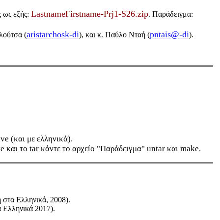
LastnameFirstname-Prj1-S26.zip
ς ως εξής:
. Παράδειγμα:
aristarchosk-di
pntais@-di
λούτσα (
), και κ. Παύλο Νταή (
).
ve (και με ελληνικά).
e και το tar κάντε το αρχείο "Παράδειγμα" untar και make.
η στα Ελληνικά, 2008).
α Ελληνικά 2017).