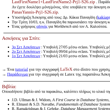
LastFirstName1+LastFirstName2-Prj1-S26.zip
. Παράδ
Αν έχετε δουλέψει μόνη/μόνος, τότε υποβάλετε την άσκηση σα
PanasYannis-Prj1-S26.zip
.
kakiap
Υποστήριξη Άσκησης από τους: Δρ. Κάκια Παναγίδη (
Την Τρίτη 10/03, η κ. Παναγίδη θα παρουσιάσει την άσκηση 
Ένας γρήγορος
οδηγός
για
Workbench
από τον Α. Καλούτσα.
Ασκήσεις για Σπίτι:
3ο Σετ Ασκήσεων
: Υποβολή 27/05 μέσω eclass. Υποβολές μό
2ο Σετ Ασκήσεων
: Υποβολή 09/04 μέσω eclass. Υποβολές μ
1ο Σετ Ασκήσεων
: Υποβολή 21/03 μεσω eclass. Υποβολές μ
LaTeX
→ Ένα
tutorial
για την συγγραφή
στο distro που χρησιμ
→
Παράδειγμα
για την συγγραφή σε Latex της παραπάνω Άσκηση
Βιβλία:
Οποιοδήποτε βιβλίο από τα παρακάτω, καλύπτει πλήρως το υλικό της
J.D. Ullman & J. Widom,
A First Course in Database Systems
R. Elmasri & S.D. Navathe,
Fundamentals of Database System
R. Ramakrishnan & J. Gehrke,
Database Management System