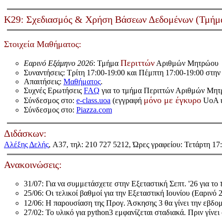
Κ29: Σχεδιασμός & Χρήση Βάσεων Δεδομένων (Τμήμ
Στοιχεία Μαθήματος:
Περιττών
Εαρινό Εξάμηνο 2026
: Τμήμα
Αριθμών Μητρώου
Συναντήσεις: Τρίτη 17:00-19:00 και Πέμπτη 17:00-19:00 στην
Απαιτήσεις:
Μαθήματος
.
Συχνές Ερωτήσεις
FAQ
για το τμήμα Περιττών Αριθμών Μητ
μόνο με έγκυρο
Σύνδεσμος στο:
e-class.uoa
(εγγραφή
UoA u
Σύνδεσμος στο:
Piazza.com
Διδάσκων:
Αλέξης Δελής
, A37, τηλ: 210 727 5212, Ώρες γραφείου: Τετάρτη 17
Ανακοινώσεις:
31/07: Για να συμμετάσχετε στην Εξεταστική Σεπτ. '26 για το
25/06: Οι τελικοί βαθμοί για την Εξεταστική Ιουνίου (Εαρινό 
12/06: Η παρουσίαση της Προγ. Άσκησης 3 θα γίνει την εβδομ
27/02: Το υλικό για python3 εμφανίζεται σταδιακά. Πριν γίνει 