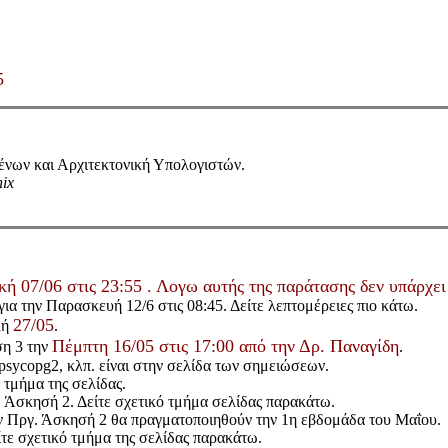
5
ένων και Αρχιτεκτονική Υπολογιστών.
ix
κή 07/06 στις 23:55
. Λογω αυτής της παράτασης
δεν υπάρχε
για την Παρασκευή 12/6 στις 08:45. Δείτε λεπτομέρειες πιο κάτω.
27/05
λή
.
Πέμπτη 16/05 στις 17:00 από την Δρ. Παναγίδη
ση 3 την
.
 psycopg2, κλπ. είναι στην σελίδα των σημειώσεων.
 τμήμα της σελίδας.
γ. Άσκησή 2. Δείτε σχετικό τμήμα σελίδας παρακάτω.
ην Πργ. Άσκησή 2 θα πραγματοποιηθούν την 1η εβδομάδα του Μαΐου.
τε σχετικό τμήμα της σελίδας παρακάτω.