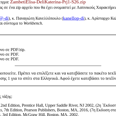
ZambetiElisa-DeliKaterina-Prj1-S26.zip
ειγμα:
ς σε ένα zip αρχείο που θα έχει ονομαστεί με Λατινικούς Χαρακτήρε
@-di
kanellop-di
), κ. Παναγιώτη Κανελλόπουλο (
), κ. Αρίσταρχο Κα
και σύντομα το
Workbench
.
νο σε PDF/zip.
όνο σε PDF.
όνο σε PDF.
οποιείτε. Πρέπει να επιλέξετε και να κατεβάσετε το πακέτο texli
ς 1 για το σπίτι στα Ελληνικά. Αφού έχετε κατεβάσει το texliv
 τάξης:
, 2nd Edition, Prentice Hall, Upper Saddle River, NJ 2002, (2η ΄Εκδοσ
s
, 7th Edition, Pearson Publishers, Boston, MA, 2016, (7η Eκδοση στ
s
, 3rd Edition, McGraw Hill, Boston, MA, 2002.