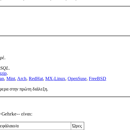
ρέ.
eSQL
.
gzip
.
an
,
Mint
,
Arch
,
RedHat
,
MX-Linux
,
OpenSuse
,
FreeBSD
έφερα στην πρώτη διάλεξη.
+Gehrke-- είναι:
εφάλαιο/α
Ώρες