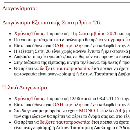
Διαγωνίσματα:
Διαγώνισμα Εξεταστικής Σεπτεμβρίου '26:
Χρόνος/Τόπος
11η Σεπτεμβρίου 2026
: Παρασκευή
και ώ
να γραφτείτ
Για να συμμετάσχετε στο διαγώνισμα θα πρέπει
ΟΛΗ την ύλη
Είστε υπεύθυνοι για
που έχει καλυφθεί στην δ
Η εξέταση Σεπτ. 26 είναι χωρίς κανένα έντυπο ή ηλεκτρονικό
Διαβάστε τι ισχύει για όσες/ους επιθυμούν να παρουν το δια
Στην διάρκεια της εξετασης, κινητά τηλέφωνα, τάμπλετς ή π
δείξετε ταυτοπροσωπία
Θα πρέπει να
: έτσι πρέπει να έχετ
φωτογραφία είναι αναγνωρίσιμη) ή Αστυν. Ταυτότητα ή Διαβα
Τελικό Διαγώνισμα:
Χρόνος/Τόπος
: Παρασκευή 12/06 και ώρα 08:45-11:15 στη
ΟΛΗ την ύλη
Είστε υπεύθυνοι για
που έχει καλυφθεί στην δ
ΜΟΝΟ 1 φύλλο Α4
Στο διαγώνισμα μπορείτε να έχετε
(εμ
των σημειώσεων θα πρέπει να φέρει το όνομά σας και στο τέ
δείξετε ταυτοπροσωπία
Θα πρέπει να
: έτσι πρέπει να έχετ
είναι αναγνωρίσιμη) ή Αστυν. Ταυτότητα ή Διαβατήριο ή Άδε