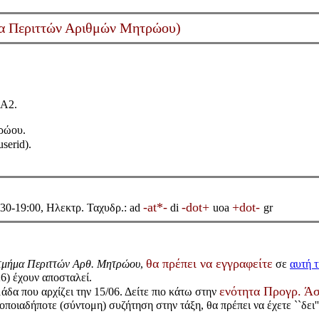
α Περιττών Αριθμών Μητρώου)
 Α2.
ρώου.
serid).
-at*-
-dot+
+dot-
:30-19:00, Ηλεκτρ. Ταχυδρ.: ad
di
uoa
gr
θα πρέπει να εγγραφείτε
τμήμα Περιττών Αρθ. Μητρώου
,
σε
αυτή τ
26) έχουν αποσταλεί.
ενότητα Προγρ. Ά
άδα που αρχίζει την 15/06. Δείτε πιο κάτω στην
οποιαδήποτε (σύντομη) συζήτηση στην τάξη, θα πρέπει να έχετε ``δει''