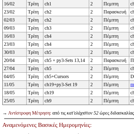
16/02
Τρίτη
ch1
2
Πεμπτη
c
23/02
Τρίτη
ch2
2
Παρασκευή
c
02/03
Τρίτη
ch2
2
Πέμπτη
c
09/03
Τρίτη
ch3
2
Πέμπτη
c
16/03
Τρίτη
ch4
2
Πέμπτη
c
23/03
Τρίτη
ch4
2
Πέμπτη
c
30/03
Τρίτη
ch5
2
Πέμπτη
c
20/04
Τρίτη
ch5 + py3-Sets 13,14
2
Παρασκευή
Π
27/04
Τρίτη
ch5
2
Πέμπτη
c
04/05
Τρίτη
ch5+Cursors
2
Πέμπτη
D
11/05
Τρίτη
ch19+py3-Set 19
2
Πέμπτη
m
18/05
Τρίτη
ch19
2
Πέμπτη
c
25/05
Τρίτη
ch9
2
Πέμπτη
c
→
Αντίστροφη Μέτρηση:
από τις
κατ'ελάχιστον 52
ώρες διδασκαλίας
Αναμενόμενες Βασικές Ημερομηνίες: