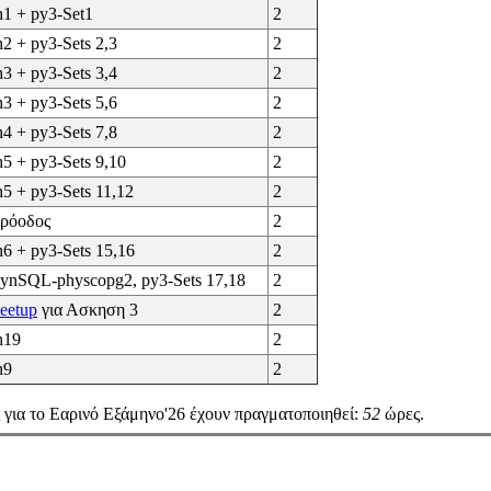
h1 + py3-Set1
2
h2 + py3-Sets 2,3
2
h3 + py3-Sets 3,4
2
h3 + py3-Sets 5,6
2
h4 + py3-Sets 7,8
2
h5 + py3-Sets 9,10
2
h5 + py3-Sets 11,12
2
ρόοδος
2
h6 + py3-Sets 15,16
2
ynSQL-physcopg2, py3-Sets 17,18
2
eetup
για Ασκηση 3
2
h19
2
h9
2
 για το Εαρινό Εξάμηνο'26 έχουν πραγματοποιηθεί:
52
ώρες.