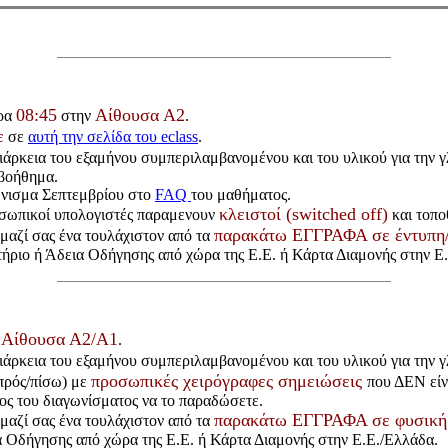
08:45
Αίθουσα Α2
ρα
στην
.
ε
σε
αυτή την σελίδα του eclass
.
ιάρκεια του εξαμήνου συμπεριλαμβανομένου και του υλικού για την 
 βοήθημα.
γώνισμα Σεπτεμβρίου στο
FAQ
του μαθήματος.
κλειστοί (switched off)
ροσωπικοί υπολογιστές παραμενουν
και τοπο
παρακάτω ΕΓΓΡΑΦΑ σε έντυπη
ε μαζί σας ένα τουλάχιστον από τα
τήριο ή Άδεια Οδήγησης από χώρα της Ε.Ε. ή Κάρτα Διαμονής στην Ε
Αίθουσα Α2/Α1
ν
.
ιάρκεια του εξαμήνου συμπεριλαμβανομένου και του υλικού για την 
προσωπικές χειρόγραφες σημειώσεις
πρός/πίσω) με
που ΔΕΝ είν
λος του διαγωνίσματος να το παραδώσετε.
παρακάτω ΕΓΓΡΑΦΑ σε φυσική
ε μαζί σας ένα τουλάχιστον από τα
ια Οδήγησης από χώρα της Ε.Ε. ή Κάρτα Διαμονής στην Ε.Ε./Ελλάδα.