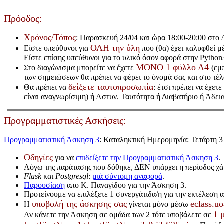
Πρόοδος:
Χρόνος/Τόπος
: Παρασκευή 24/04 και ώρα 18:00-20:00 στο 
ΟΛΗ την ύλη
Είστε υπεύθυνοι για
που (θα) έχει καλυφθεί μέ
Είστε επίσης υπεύθυνοι για το υλικό όσον αφορά στην Python3
ΜΟΝΟ 1 φύλλο Α4
Στο διαγώνισμα μπορείτε να έχετε
(εμ
των σημειώσεων θα πρέπει να φέρει το όνομά σας και στο τέ
δείξετε ταυτοπροσωπία
Θα πρέπει να
: έτσι πρέπει να έχετ
είναι αναγνωρίσιμη) ή Αστυν. Ταυτότητα ή Διαβατήριο ή Άδε
Προγραμματιστικές Ασκήσεις:
Προγραμματιστική Άσκηση 3
: Καταληκτική Ημερομηνία:
Τετάρτη 3
Οδηγίες
για να
επιδείξετε την Προγραμματιστική Άσκηση 3
.
Λόγω της παράτασης που δόθηκε, ΔΕΝ υπάρχει η περίοδος χά
Flask
και
Postgresql
:
μιά σύντομη αναφορά
.
Παρουσίαση
απο Κ. Παναγίδου για την Άσκηση 3.
Προτείνουμε να επιλέξετε 1 συνεργάτιδα/η για την εκτέλεση α
υποβολή της άσκησης σας
eclass.uo
Η
γίνεται μόνο μέσω
1 
Αν κάνετε την Άσκηση σε ομάδα των 2 τότε υποβάλετε σε