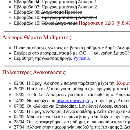
Εβδομάδα 04:
Προγραμματιστική Άσκηση 1
Εβδομάδα 07:
Προγραμματιστική Άσκηση 2
Εβδομάδα 08:
Διαγώνισμα Προόδου
Εβδομάδα 10:
Προγραμματιστική Άσκηση 3
Παρασκευή 12/6 @ 8:4
Εβδομάδα 15:
Τελικό Διαγώνισμα
Διάφορα Θέματα Μαθήματος:
Προαπαιτούμενες γνώσεις σε βασικά μαθήματα: Δομές Δεδομ
Ευχέρεια στο προγραμματισμό με
C/C++
και χρήση
Linux/Un
Εκμάθηση της γλωσσας προγρ.
Python3
.
Παλαιότερες Ανακοινώσεις:
Κυρια
02/06: Η Προγ. Ασκηση 2 παίρνει παράταση μέχρι την
20/05: Η τελική εξέταση για το μάθημα έχει προγραμματιστεί 
18/05: Το 3ο Σετ Ασκήσεων για σπίτι είναι διαθέσιμο. Υποβο
14/05: Θα υπάρξει μια
ονλαιν συνάντηση
για την Προγ. Ασκη
07/05: Οι κώδικες για Embedding, Low-level Access, cursors,
04/05: Η Προγρ. Άσκηση 3 είναι διαθέσιμη. Δείτε στο σχετικό
02/05: Μπορείτε να κλείσετε ραντεβού για να δείξετε την Πρ
28/04: Όπως αναφέρθηκε στο μάθημα, οι παρουσιάσεις για τ
27/04: Αλλαγή στην ημερομηνία υποβολής της Άσκησης 2. Δεί